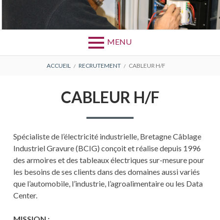
Aller
au
Bretagne Câblage Industriel Gravure
BCIG
contenu
MENU
FIL
ACCUEIL
RECRUTEMENT
CABLEUR H/F
D'ARIANE
CABLEUR H/F
Spécialiste de l’électricité industrielle, Bretagne Câblage
Industriel Gravure (BCIG) conçoit et réalise depuis 1996
des armoires et des tableaux électriques sur-mesure pour
les besoins de ses clients dans des domaines aussi variés
que l’automobile, l’industrie, l’agroalimentaire ou les Data
Center.
MISSION :