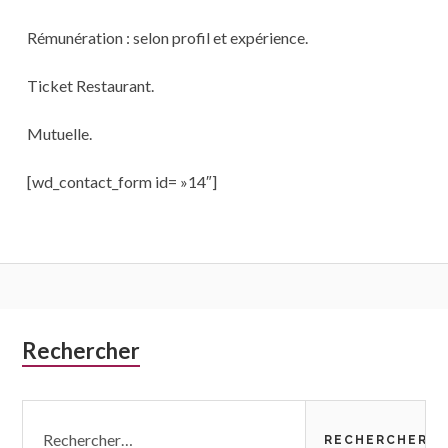
Rémunération : selon profil et expérience.
Ticket Restaurant.
Mutuelle.
[wd_contact_form id= »14″]
Colonne
Rechercher
latérale
Rechercher :
subsidiaire