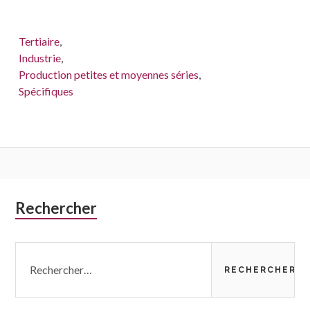
Tertiaire
,
Industrie
,
Production petites et moyennes séries
,
Spécifiques
Colonne
Rechercher
latérale
Rechercher :
subsidiaire