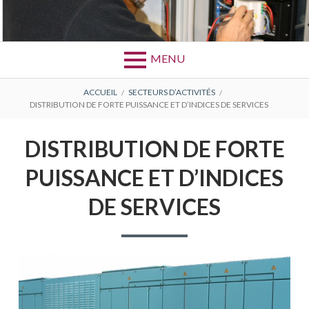
Aller
au
Bretagne Câblage Industriel Gravure
BCIG
contenu
MENU
FIL
ACCUEIL
SECTEURS D’ACTIVITÉS
DISTRIBUTION DE FORTE PUISSANCE ET D’INDICES DE SERVICES
D'ARIANE
DISTRIBUTION DE FORTE
PUISSANCE ET D’INDICES
DE SERVICES