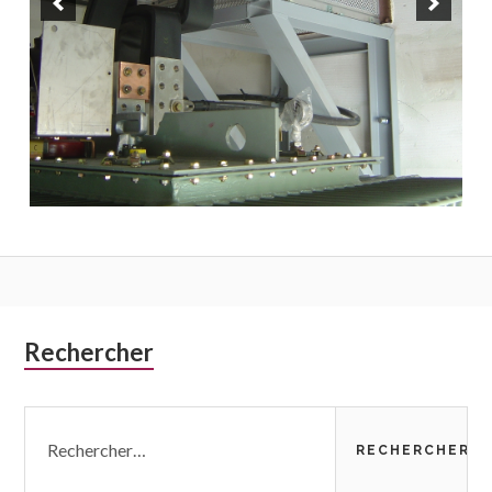
Colonne
Rechercher
latérale
Rechercher :
subsidiaire