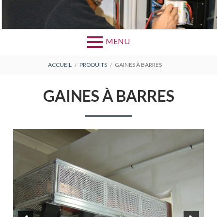
Aller
au
Bretagne Câblage Industriel Gravure
BCIG
contenu
MENU
FIL
ACCUEIL
PRODUITS
GAINES À BARRES
D'ARIANE
GAINES À BARRES