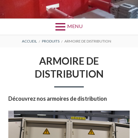
Aller
au
Bretagne Câblage Industriel Gravure
BCIG
contenu
MENU
FIL
ACCUEIL
PRODUITS
ARMOIRE DE DISTRIBUTION
D'ARIANE
ARMOIRE DE
DISTRIBUTION
Découvrez nos armoires de distribution