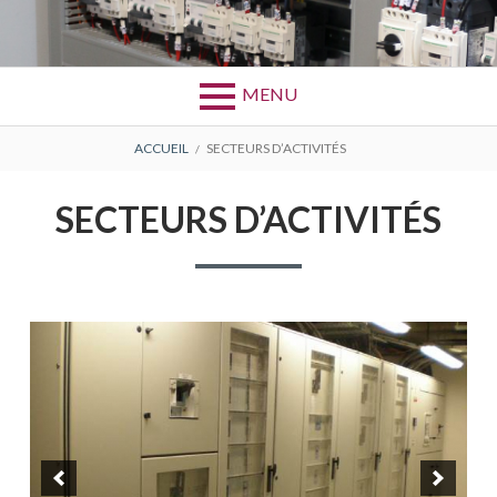
Aller
au
Bretagne Câblage Industriel Gravure
BCIG
contenu
MENU
FIL
ACCUEIL
SECTEURS D’ACTIVITÉS
D'ARIANE
SECTEURS D’ACTIVITÉS