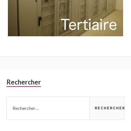
Colonne
Rechercher
latérale
Rechercher :
subsidiaire